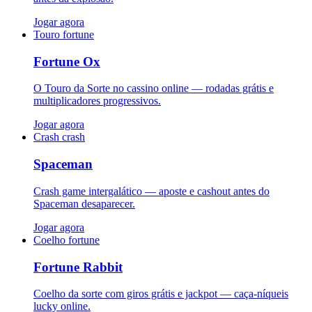
Jogar agora
Touro
fortune
Fortune Ox
O Touro da Sorte no cassino online — rodadas grátis e
multiplicadores progressivos.
Jogar agora
Crash
crash
Spaceman
Crash game intergalático — aposte e cashout antes do
Spaceman desaparecer.
Jogar agora
Coelho
fortune
Fortune Rabbit
Coelho da sorte com giros grátis e jackpot — caça-níqueis
lucky online.