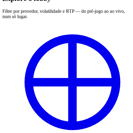
Filtre por provedor, volatilidade e RTP — do pré-jogo ao ao vivo,
num só lugar.