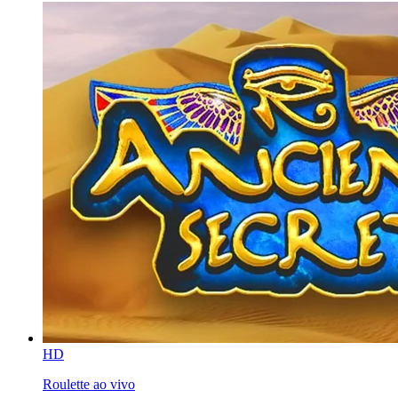
HD
Roulette ao vivo