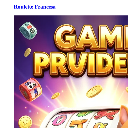
Roulette Francesa