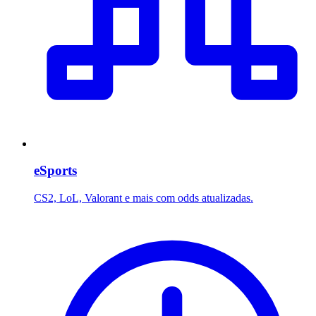
eSports
CS2, LoL, Valorant e mais com odds atualizadas.