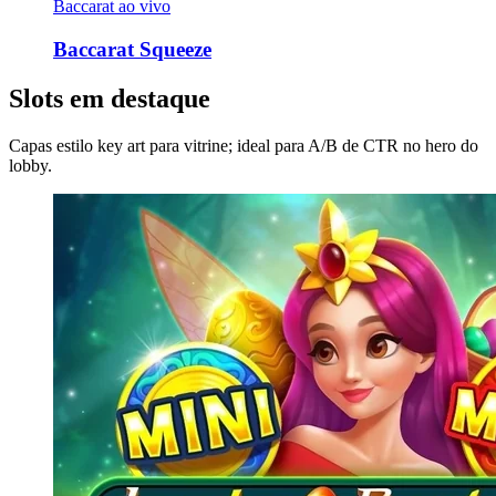
Baccarat ao vivo
Baccarat Squeeze
Slots em destaque
Capas estilo key art para vitrine; ideal para A/B de CTR no hero do
lobby.