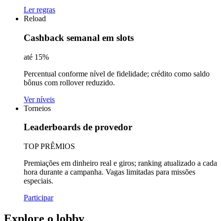
Ler regras
Reload
Cashback semanal em slots
até 15%
Percentual conforme nível de fidelidade; crédito como saldo
bônus com rollover reduzido.
Ver níveis
Torneios
Leaderboards de provedor
TOP PRÊMIOS
Premiações em dinheiro real e giros; ranking atualizado a cada
hora durante a campanha. Vagas limitadas para missões
especiais.
Participar
Explore o lobby