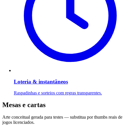
Loteria & instantâneos
Raspadinhas e sorteios com regras transparentes.
Mesas e cartas
Arte conceitual gerada para testes — substitua por thumbs reais de
jogos licenciados.