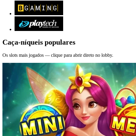
Caça-níqueis populares
Os slots mais jogados — clique para abrir direto no lobby.